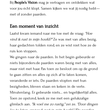
Bij 
People’s Vision
 mag je vertragen en ontdekken wat 
voor jou écht klopt. Samen kijken we wat jij nodig hebt—
met of zonder paarden.
Een moment van inzicht
Laatst kwam iemand naar me toe met de vraag: 
"Hoe 
vind ik rust in mijn hoofd?"
 Ze was met van alles bezig, 
haar gedachten tolden rond, en ze wist niet hoe ze de 
ruis kon stoppen.
We gingen naar de paarden. In het begin gebeurde er 
niets bijzonders:de paarden waren bezig met van alles, 
maar niet met haar. Pas toen ze besloot om op de grond 
te gaan zitten en alles op zich af te laten komen, 
veranderde er iets. De paarden stopten met hun 
bezigheden, bleven staan en keken in de verte. 
Minutenlang. Er gebeurde niets… en tegelijkertijd alles.
Toen ze opstond, keek ze me met een gelukzalige 
glimlach aan. 
"Ik voel me zo rustig,"
 zei ze. 
"Door dingen 
los te laten, creëer ik rust in mijn hoofd." "De paarden 